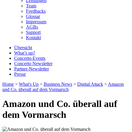
Leistungen
Team
Feedbacks
Glossar
Impressum
AGBs
Support
Kontakt
Übersicht
What’s up?
Concerto-Events
Concerto Newsletter
Partner-Newsletter
Presse
Home
>
What's Up
>
Business News
>
Digital Attack
>
Amazon
und Co. überall auf dem Vormarsch
Amazon und Co. überall auf
dem Vormarsch