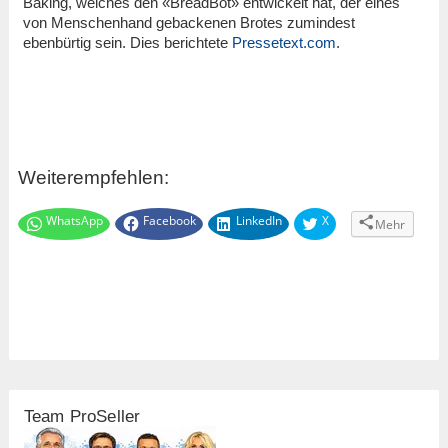
Baking, welches den «BreadBot» entwickelt hat, der eines
von Menschenhand gebackenen Brotes zumindest
ebenbürtig sein. Dies berichtete
Pressetext.com
.
Weiterempfehlen:
WhatsApp
Facebook
LinkedIn
X
Mehr
Team ProSeller