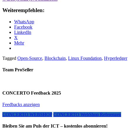
Weiterempfehlen:
WhatsApp
Facebook
LinkedIn
X
Mehr
Tagged
Open-Source
,
Blockchain
,
Linux Foundation
,
Hyperledger
Team ProSeller
CONCERTO Feedback 2025
Feedbacks anzeigen
CONCERTO WEBSHOP
CONCERTO WebShop Referenzen
Bleiben Sie am Puls der ICT – kostenlos abonnieren!