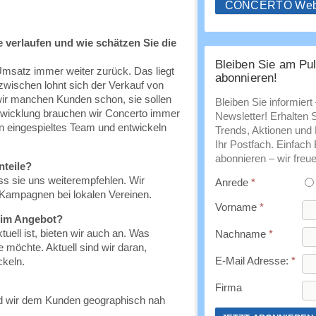
CONCERTO WebS
e verlaufen und wie schätzen Sie die
Bleiben Sie am Pul
-Umsatz immer weiter zurück. Das liegt
abonnieren!
zwischen lohnt sich der Verkauf von
wir manchen Kunden schon, sie sollen
Bleiben Sie informiert
twicklung brauchen wir Concerto immer
Newsletter! Erhalten 
in eingespieltes Team und entwickeln
Trends, Aktionen und E
Ihr Postfach. Einfach
abonnieren – wir freue
nteile?
ss sie uns weiterempfehlen. Wir
Anrede
*
Kampagnen bei lokalen Vereinen.
Vorname
*
 im Angebot?
ell ist, bieten wir auch an. Was
Nachname
*
e möchte. Aktuell sind wir daran,
E-Mail Adresse:
*
keln.
Firma
ind wir dem Kunden geographisch nah