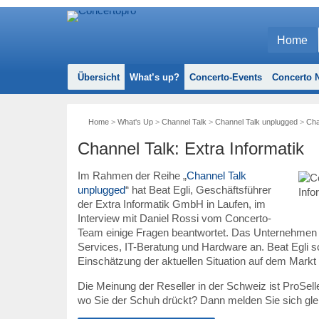
Home
Übersicht
What’s up?
Concerto-Events
Concerto N
Home
>
What's Up
>
Channel Talk
>
Channel Talk unplugged
>
Cha
Channel Talk: Extra Informatik
Im Rahmen der Reihe „
Channel Talk
unplugged
“ hat Beat Egli, Geschäftsführer
der Extra Informatik GmbH in Laufen, im
Interview mit Daniel Rossi vom Concerto-
Team einige Fragen beantwortet. Das Unternehmen bes
Services, IT-Beratung und Hardware an. Beat Egli sch
Einschätzung der aktuellen Situation auf dem Markt 
Die Meinung der Reseller in der Schweiz ist ProSeller
wo Sie der Schuh drückt? Dann melden Sie sich glei