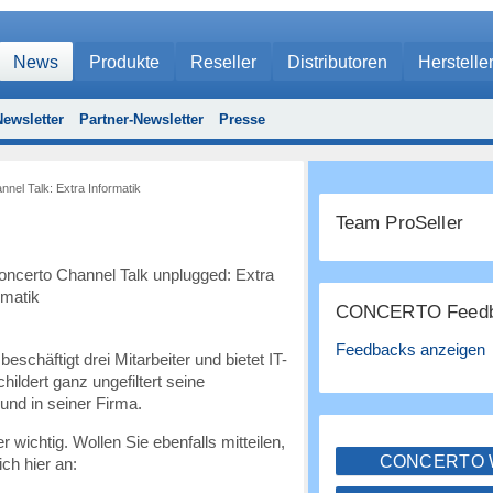
News
Produkte
Reseller
Distributoren
Herstelle
ewsletter
Partner-Newsletter
Presse
nnel Talk: Extra Informatik
Team ProSeller
CONCERTO Feedb
Feedbacks anzeigen
chäftigt drei Mitarbeiter und bietet IT-
ildert ganz ungefiltert seine
und in seiner Firma.
 wichtig. Wollen Sie ebenfalls mitteilen,
CONCERTO
ch hier an: