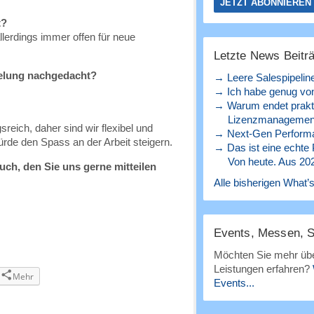
t?
llerdings immer offen für neue
Letzte News Beitr
gelung nachgedacht?
→ Leere Salespipelin
→ Ich habe genug von
→ Warum endet prakt
Lizenzmanagement
reich, daher sind wir flexibel und
→ Next-Gen Perform
rde den Spass an der Arbeit steigern.
→ Das ist eine echte
Von heute. Aus 20
ch, den Sie uns gerne mitteilen
Alle bisherigen What’s
Events, Messen, 
Möchten Sie mehr übe
Leistungen erfahren?
Mehr
Events...