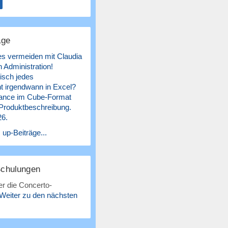
äge
es vermeiden mit Claudia
 Administration!
isch jedes
 irgendwann in Excel?
ance im Cube-Format
 Produktbeschreibung.
26.
 up-Beiträge...
Schulungen
r die Concerto-
Weiter zu den nächsten