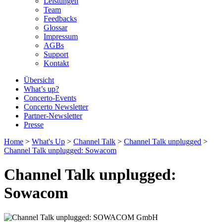
Leistungen
Team
Feedbacks
Glossar
Impressum
AGBs
Support
Kontakt
Übersicht
What’s up?
Concerto-Events
Concerto Newsletter
Partner-Newsletter
Presse
Home
>
What's Up
>
Channel Talk
>
Channel Talk unplugged
>
Channel Talk unplugged: Sowacom
Channel Talk unplugged:
Sowacom