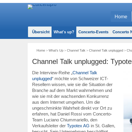
Home
Übersicht
What’s up?
Concerto-Events
Concerto N
Home
>
What's Up
>
Channel Talk
>
Channel Talk unplugged
>
Cha
Channel Talk unplugged: Typote
Die Interview-Reihe „
Channel Talk
unplugged
“ möchte von Schweizer ICT-
Resellern wissen, wie sie die Situation der
Branche auf dem Markt wahrnehmen und
wie sie mit der wachsenden Konkurrenz
aus dem Internet umgehen. Um die
ungeschminkte Wahrheit direkt vor Ort zu
erfahren, hat Daniel Rossi vom Concerto-
Team Luciano Chiummariello, den
Verkaufsleiter der
Typotex AG
in St. Gallen,
besucht. Sein Unternehmen beschäftigt