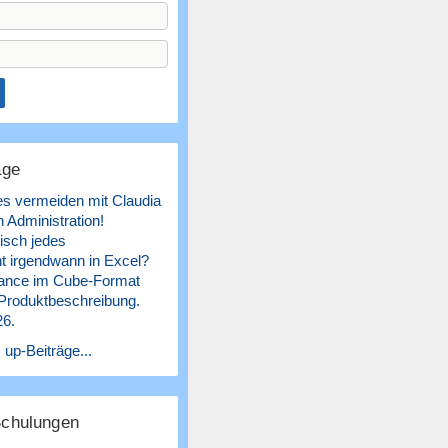
äge
es vermeiden mit Claudia
 Administration!
isch jedes
 irgendwann in Excel?
ance im Cube-Format
 Produktbeschreibung.
26.
 up-Beiträge...
Schulungen