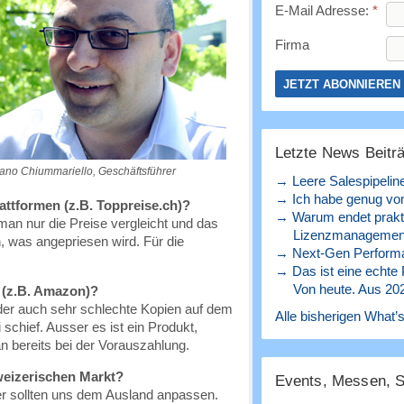
E-Mail Adresse:
*
Firma
Letzte News Beitr
ano Chiummariello, Geschäftsführer
→ Leere Salespipelin
→ Ich habe genug von
attformen (z.B. Toppreise.ch)?
→ Warum endet prakt
man nur die Preise vergleicht und das
Lizenzmanagement
n, was angepriesen wird. Für die
→ Next-Gen Perform
→ Das ist eine echte
Von heute. Aus 20
r (z.B. Amazon)?
eider auch sehr schlechte Kopien auf dem
Alle bisherigen What’s
 schief. Ausser es ist ein Produkt,
 bereits bei der Vorauszahlung.
weizerischen Markt?
Events, Messen, 
r sollten uns dem Ausland anpassen.