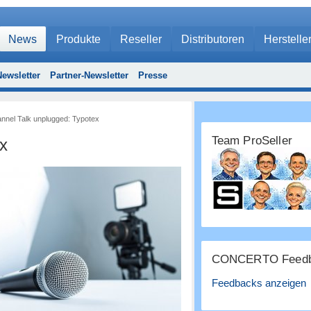
News
Produkte
Reseller
Distributoren
Herstelle
ewsletter
Partner-Newsletter
Presse
nnel Talk unplugged: Typotex
Team ProSeller
x
CONCERTO Feedb
Feedbacks anzeigen