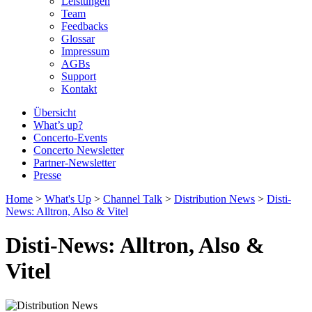
Leistungen
Team
Feedbacks
Glossar
Impressum
AGBs
Support
Kontakt
Übersicht
What’s up?
Concerto-Events
Concerto Newsletter
Partner-Newsletter
Presse
Home
>
What's Up
>
Channel Talk
>
Distribution News
>
Disti-
News: Alltron, Also & Vitel
Disti-News: Alltron, Also &
Vitel