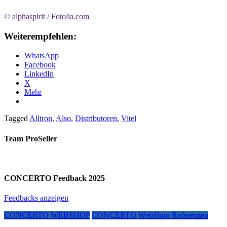
© alphaspirit / Fotolia.com
Weiterempfehlen:
WhatsApp
Facebook
LinkedIn
X
Mehr
Tagged
Alltron
,
Also
,
Distributoren
,
Vitel
Team ProSeller
CONCERTO Feedback 2025
Feedbacks anzeigen
CONCERTO WEBSHOP
CONCERTO WebShop Referenzen