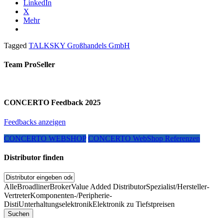
LinkedIn
X
Mehr
Tagged
TALKSKY Großhandels GmbH
Team ProSeller
CONCERTO Feedback 2025
Feedbacks anzeigen
CONCERTO WEBSHOP
CONCERTO WebShop Referenzen
Distributor finden
Alle
Broadliner
Broker
Value Added Distributor
Spezialist/Hersteller-
Vertreter
Komponenten-/Peripherie-
Disti
Unterhaltungselektronik
Elektronik zu Tiefstpreisen