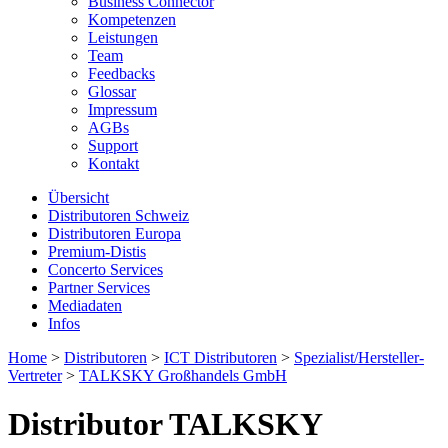
Business Connector
Kompetenzen
Leistungen
Team
Feedbacks
Glossar
Impressum
AGBs
Support
Kontakt
Übersicht
Distributoren Schweiz
Distributoren Europa
Premium-Distis
Concerto Services
Partner Services
Mediadaten
Infos
Home
>
Distributoren
>
ICT Distributoren
>
Spezialist/Hersteller-
Vertreter
>
TALKSKY Großhandels GmbH
Distributor TALKSKY