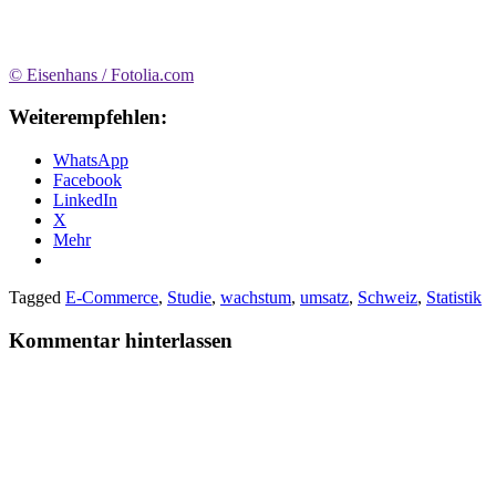
© Eisenhans / Fotolia.com
Weiterempfehlen:
WhatsApp
Facebook
LinkedIn
X
Mehr
Tagged
E-Commerce
,
Studie
,
wachstum
,
umsatz
,
Schweiz
,
Statistik
Kommentar hinterlassen