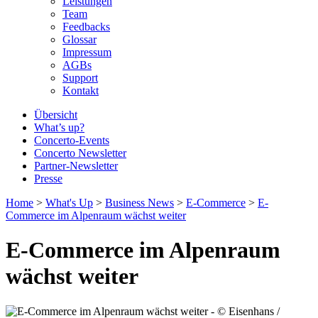
Leistungen
Team
Feedbacks
Glossar
Impressum
AGBs
Support
Kontakt
Übersicht
What’s up?
Concerto-Events
Concerto Newsletter
Partner-Newsletter
Presse
Home
>
What's Up
>
Business News
>
E‐Commerce
>
E-
Commerce im Alpenraum wächst weiter
E-Commerce im Alpenraum
wächst weiter