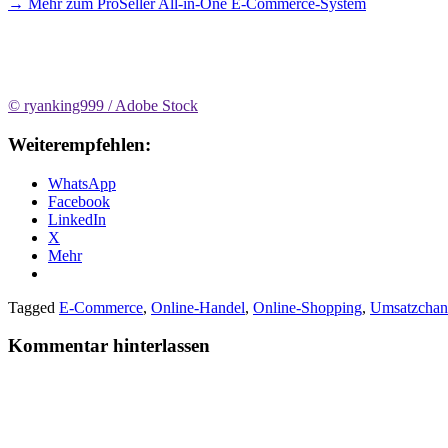
→
Mehr zum ProSeller All-in-One E-Commerce-System
© ryanking999 / Adobe Stock
Weiterempfehlen:
WhatsApp
Facebook
LinkedIn
X
Mehr
Tagged
E-Commerce
,
Online-Handel
,
Online-Shopping
,
Umsatzchan
Kommentar hinterlassen