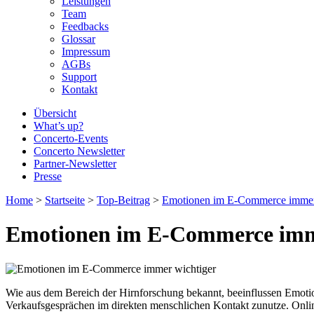
Leistungen
Team
Feedbacks
Glossar
Impressum
AGBs
Support
Kontakt
Übersicht
What’s up?
Concerto-Events
Concerto Newsletter
Partner-Newsletter
Presse
Home
>
Startseite
>
Top-Beitrag
>
Emotionen im E-Commerce immer
Emotionen im E-Commerce imm
Wie aus dem Bereich der Hirnforschung bekannt, beeinflussen Emoti
Verkaufsgesprächen im direkten menschlichen Kontakt zunutze. Onlin