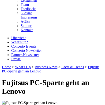
Leistungen
Team
Feedbacks
Glossar
Impressum
AGBs
Support
Kontakt
Übersicht
What’s up?
Concerto-Events
Concerto Newsletter
Partner-Newsletter
Presse
Home
>
What's Up
>
Business News
>
Facts & Trends
>
Fujitsus
PC-Sparte geht an Lenovo
Fujitsus PC-Sparte geht an
Lenovo