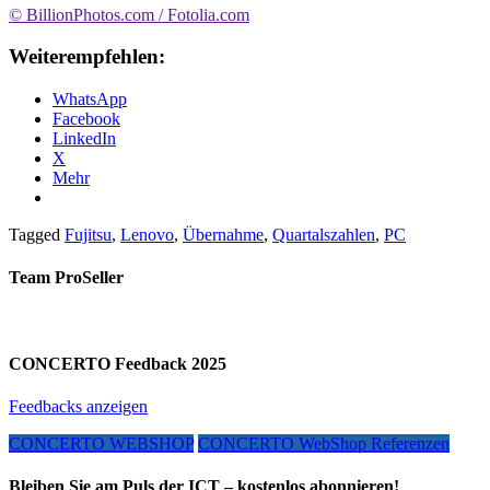
© BillionPhotos.com / Fotolia.com
Weiterempfehlen:
WhatsApp
Facebook
LinkedIn
X
Mehr
Tagged
Fujitsu
,
Lenovo
,
Übernahme
,
Quartalszahlen
,
PC
Team ProSeller
CONCERTO Feedback 2025
Feedbacks anzeigen
CONCERTO WEBSHOP
CONCERTO WebShop Referenzen
Bleiben Sie am Puls der ICT – kostenlos abonnieren!