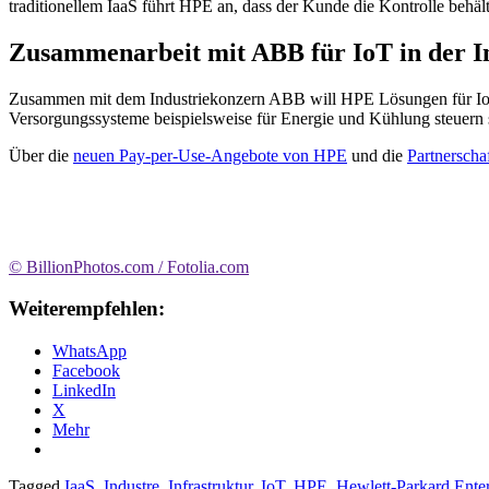
traditionellem IaaS führt HPE an, dass der Kunde die Kontrolle beh
Zusammenarbeit mit ABB für IoT in der I
Zusammen mit dem Industriekonzern ABB will HPE Lösungen für IoT-
Versorgungssysteme beispielsweise für Energie und Kühlung steuern 
Über die
neuen Pay-per-Use-Angebote von HPE
und die
Partnersch
© BillionPhotos.com / Fotolia.com
Weiterempfehlen:
WhatsApp
Facebook
LinkedIn
X
Mehr
Tagged
IaaS
,
Industre
,
Infrastruktur
,
IoT
,
HPE
,
Hewlett-Parkard Enter