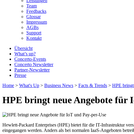
Leistungen
Team
Feedbacks
Glossar
Impressum
AGBs
Support
Kontakt
Übersicht
What’s up?
Concerto-Events
Concerto Newsletter
Partner-Newsletter
Presse
Home
>
What's Up
>
Business News
>
Facts & Trends
>
HPE bringt
HPE bringt neue Angebote für 
Hewlett-Packard Enterprises (HPE) bietet für die IT-Infrastruktur ve
eingegangen werden. Anders als bei normalen IaaS-Angeboten betreib