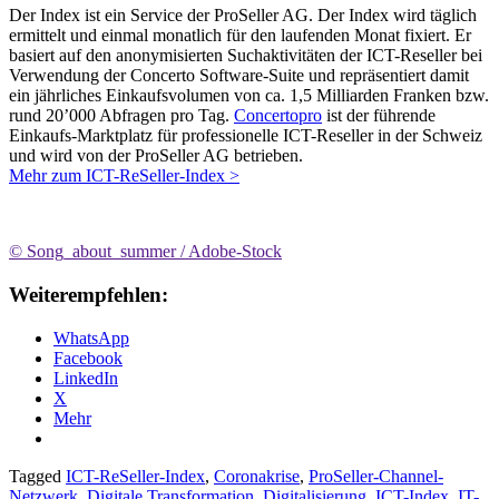
Der Index ist ein Service der ProSeller AG. Der Index wird täglich
ermittelt und einmal monatlich für den laufenden Monat fixiert. Er
basiert auf den anonymisierten Suchaktivitäten der ICT-Reseller bei
Verwendung der Concerto Software-Suite und repräsentiert damit
ein jährliches Einkaufsvolumen von ca. 1,5 Milliarden Franken bzw.
rund 20’000 Abfragen pro Tag.
Concertopro
ist der führende
Einkaufs-Marktplatz für professionelle ICT-Reseller in der Schweiz
und wird von der ProSeller AG betrieben.
Mehr zum ICT-ReSeller-Index >
© Song_about_summer / Adobe-Stock
Weiterempfehlen:
WhatsApp
Facebook
LinkedIn
X
Mehr
Tagged
ICT-ReSeller-Index
,
Coronakrise
,
ProSeller-Channel-
Netzwerk
,
Digitale Transformation
,
Digitalisierung
,
ICT-Index
,
IT-