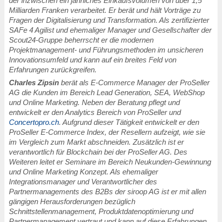
der inzwischen ein jährliches Einkaufsvolumen von über 1,5
Milliarden Franken verarbeitet. Er berät und hält Vorträge zu
Fragen der Digitalisierung und Transformation. Als zertifizierter
SAFe 4 Agilist und ehemaliger Manager und Gesellschafter der
Scout24-Gruppe beherrscht er die modernen
Projektmanagement- und Führungsmethoden im unsicheren
Innovationsumfeld und kann auf ein breites Feld von
Erfahrungen zurückgreifen.
Charles Zipsin
berät als E-Commerce Manager der ProSeller
AG die Kunden im Bereich Lead Generation, SEA, WebShop
und Online Marketing. Neben der Beratung pflegt und
entwickelt er den Analytics Bereich von ProSeller und
Concertopro.ch
. Aufgrund dieser Tätigkeit entwickelt er den
ProSeller E-Commerce Index, der Resellern aufzeigt, wie sie
im Vergleich zum Markt abschneiden. Zusätzlich ist er
verantwortlich für Blockchain bei der ProSeller AG. Des
Weiteren leitet er Seminare im Bereich Neukunden-Gewinnung
und Online Marketing Konzept. Als ehemaliger
Integrationsmanager und Verantwortlicher des
Partnermanagements des B2Bs der siroop AG ist er mit allen
gängigen Herausforderungen bezüglich
Schnittstellenmanagement, Produktdatenoptimierung und
Partnermanagement vertraut und kann auf diese Erfahrungen