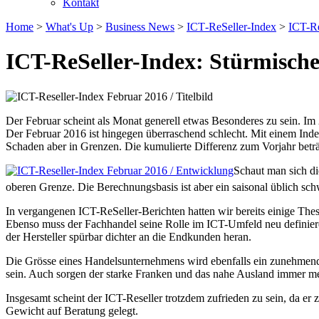
Kontakt
Home
>
What's Up
>
Business News
>
ICT‐ReSeller‐Index
>
ICT-Re
ICT-ReSeller-Index: Stürmische 
Der Februar scheint als Monat generell etwas Besonderes zu sein. 
Der Februar 2016 ist hingegen überraschend schlecht. Mit einem Ind
Schaden aber in Grenzen. Die kumulierte Differenz zum Vorjahr beträ
Schaut man sich d
oberen Grenze. Die Berechnungsbasis ist aber ein saisonal üblich sch
In vergangenen ICT-ReSeller-Berichten hatten wir bereits einige The
Ebenso muss der Fachhandel seine Rolle im ICT-Umfeld neu definiere
der Hersteller spürbar dichter an die Endkunden heran.
Die Grösse eines Handelsunternehmens wird ebenfalls ein zunehmend k
sein. Auch sorgen der starke Franken und das nahe Ausland immer mehr
Insgesamt scheint der ICT-Reseller trotzdem zufrieden zu sein, da 
Gewicht auf Beratung gelegt.