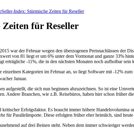
Seller-Index: Stürmische Zeiten für Reseller
Zeiten für Reseller
Im 2015 war der Februar wegen den überzogenen Preisnachlässen der Di
exwert von 81 liegt er um 6% unter dem Vormonat und ganze 33% hinte
gt erträgliche -11%, die in den nächsten Monaten noch aufholbar sein 
ie einzelnen Kategorien im Februar an, so liegt Software mit -12% z
wacher Januar.
sen aufgestellt, die sich nun beginnen abzuzeichnen. So ist eine Umver
n. Andere Branchen, wie z.B. Reisebüros, haben hier schon früher die
ritischer Erfolgsfaktor. Es braucht immer höhere Handelsvolumina und 
 für Parallelimporte. Diese erfolgten früher eher heimlich, sind heute
er zunehmend auf drei Beinen steht. Neben dem immer schwieriger werd