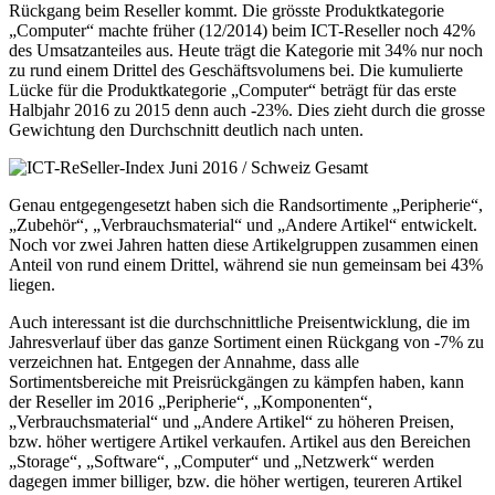
Rückgang beim Reseller kommt. Die grösste Produktkategorie
„Computer“ machte früher (12/2014) beim ICT-Reseller noch 42%
des Umsatzanteiles aus. Heute trägt die Kategorie mit 34% nur noch
zu rund einem Drittel des Geschäftsvolumens bei. Die kumulierte
Lücke für die Produktkategorie „Computer“ beträgt für das erste
Halbjahr 2016 zu 2015 denn auch -23%. Dies zieht durch die grosse
Gewichtung den Durchschnitt deutlich nach unten.
Genau entgegengesetzt haben sich die Randsortimente „Peripherie“,
„Zubehör“, „Verbrauchsmaterial“ und „Andere Artikel“ entwickelt.
Noch vor zwei Jahren hatten diese Artikelgruppen zusammen einen
Anteil von rund einem Drittel, während sie nun gemeinsam bei 43%
liegen.
Auch interessant ist die durchschnittliche Preisentwicklung, die im
Jahresverlauf über das ganze Sortiment einen Rückgang von -7% zu
verzeichnen hat. Entgegen der Annahme, dass alle
Sortimentsbereiche mit Preisrückgängen zu kämpfen haben, kann
der Reseller im 2016 „Peripherie“, „Komponenten“,
„Verbrauchsmaterial“ und „Andere Artikel“ zu höheren Preisen,
bzw. höher wertigere Artikel verkaufen. Artikel aus den Bereichen
„Storage“, „Software“, „Computer“ und „Netzwerk“ werden
dagegen immer billiger, bzw. die höher wertigen, teureren Artikel