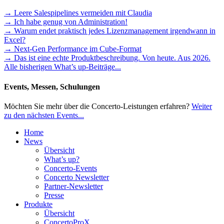
→ Leere Salespipelines vermeiden mit Claudia
→ Ich habe genug von Administration!
→ Warum endet praktisch jedes Lizenzmanagement irgendwann in
Excel?
→ Next-Gen Performance im Cube-Format
→ Das ist eine echte Produktbeschreibung. Von heute. Aus 2026.
Alle bisherigen What’s up-Beiträge...
Events, Messen, Schulungen
Möchten Sie mehr über die Concerto-Leistungen erfahren?
Weiter
zu den nächsten Events...
Home
News
Übersicht
What’s up?
Concerto-Events
Concerto Newsletter
Partner-Newsletter
Presse
Produkte
Übersicht
ConcertoProX