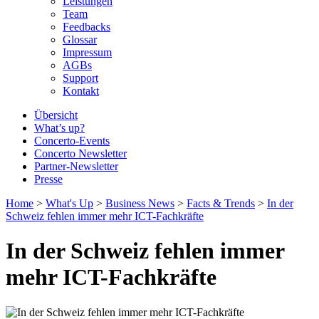
Leistungen
Team
Feedbacks
Glossar
Impressum
AGBs
Support
Kontakt
Übersicht
What’s up?
Concerto-Events
Concerto Newsletter
Partner-Newsletter
Presse
Home
>
What's Up
>
Business News
>
Facts & Trends
>
In der
Schweiz fehlen immer mehr ICT-Fachkräfte
In der Schweiz fehlen immer
mehr ICT-Fachkräfte