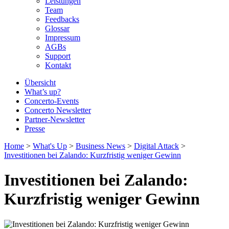
Leistungen
Team
Feedbacks
Glossar
Impressum
AGBs
Support
Kontakt
Übersicht
What’s up?
Concerto-Events
Concerto Newsletter
Partner-Newsletter
Presse
Home
>
What's Up
>
Business News
>
Digital Attack
>
Investitionen bei Zalando: Kurzfristig weniger Gewinn
Investitionen bei Zalando:
Kurzfristig weniger Gewinn