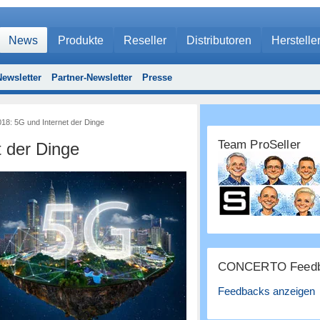
News
Produkte
Reseller
Distributoren
Herstelle
ewsletter
Partner-Newsletter
Presse
18: 5G und Internet der Dinge
Team ProSeller
t der Dinge
CONCERTO Feedb
Feedbacks anzeigen