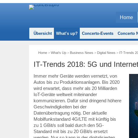
Home
Übersicht
What’s up?
Concerto-Events
Concerto N
Home
>
What's Up
>
Business News
>
Digital News
>
IT-Trends 20
IT-Trends 2018: 5G und Interne
Immer mehr Geräte werden vernetzt, von
Autos bis zu Produktionsanlagen. Bis 2020
wird erwartet, dass mehr als 20 Milliarden
IoT-Geräte weltweit miteinander
kommunizieren. Dafür sind dringend höhere
Geschwindigkeiten bei der
Datenübertragung nötig. Der aktuelle
Mobilfunkstandard 4G/LTE mit künftig bis
zu 1 GBit/s soll bald durch den 5G-
Standard mit bis zu 20 GBit/s ersetzt
werden. Nur so kann in der digitalisierten