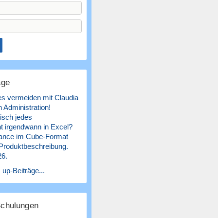
äge
es vermeiden mit Claudia
 Administration!
isch jedes
 irgendwann in Excel?
ance im Cube-Format
 Produktbeschreibung.
26.
 up-Beiträge...
Schulungen