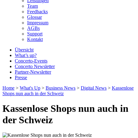
Leistungen
Team
Feedbacks
Glossar
Impressum
AGBs
Support
Kontakt
Übersicht
What’s up?
Concerto-Events
Concerto Newsletter
Partner-Newsletter
Presse
Home
>
What's Up
>
Business News
>
Digital News
>
Kassenlose
Shops nun auch in der Schweiz
Kassenlose Shops nun auch in
der Schweiz