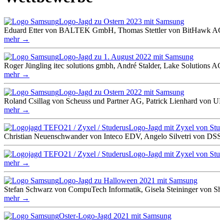
Logo-Jagd zu Ostern 2023 mit Samsung
Eduard Etter von BALTEK GmbH, Thomas Stettler von BitHawk AG
mehr →
Logo-Jagd zu 1. August 2022 mit Samsung
Roger Jüngling itec solutions gmbh, André Stalder, Lake Solutions 
mehr →
Logo-Jagd zu Ostern 2022 mit Samsung
Roland Csillag von Scheuss und Partner AG, Patrick Lienhard
mehr →
Logo-Jagd mit Zyxel von S
Christian Neuenschwander von Inteco EDV, Angelo Silvetri von DSS
Logo-Jagd mit Zyxel von S
mehr →
Logo-Jagd zu Halloween 2021 mit Samsung
Stefan Schwarz von CompuTech Informatik, Gisela Steininger von S
mehr →
Oster-Logo-Jagd 2021 mit Samsung