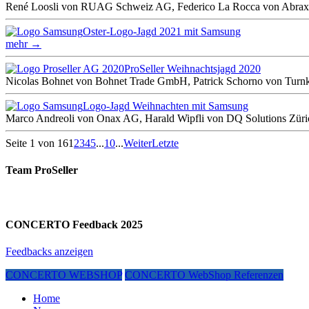
René Loosli von RUAG Schweiz AG, Federico La Rocca von Abrax
Oster-Logo-Jagd 2021 mit Samsung
mehr →
ProSeller Weihnachtsjagd 2020
Nicolas Bohnet von Bohnet Trade GmbH, Patrick Schorno von Turn
Logo-Jagd Weihnachten mit Samsung
Marco Andreoli von Onax AG, Harald Wipfli von DQ Solutions Z
Seite 1 von 16
1
2
3
4
5
...
10
...
Weiter
Letzte
Team ProSeller
CONCERTO Feedback 2025
Feedbacks anzeigen
CONCERTO WEBSHOP
CONCERTO WebShop Referenzen
Home