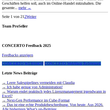
Geschäften helfen soll, auch im Online-Handel mitzuhalten. Die
gesamte...
mehr →
Seite 1 von 2
1
2
Weiter
Team ProSeller
CONCERTO Feedback 2025
Feedbacks anzeigen
CONCERTO WEBSHOP
CONCERTO WebShop Referenzen
Letzte News Beiträge
→ Leere Salespipelines vermeiden mit Claudia
→ Ich habe genug von Administration!
→ Warum endet praktisch jedes Lizenzmanagement irgendwann in
Excel?
→ Next-Gen Performance im Cube-Format
→ Das ist eine echte Produktbeschreibung. Von heute. Aus 2026.
Alle bisherigen What’s up-Beiträge...