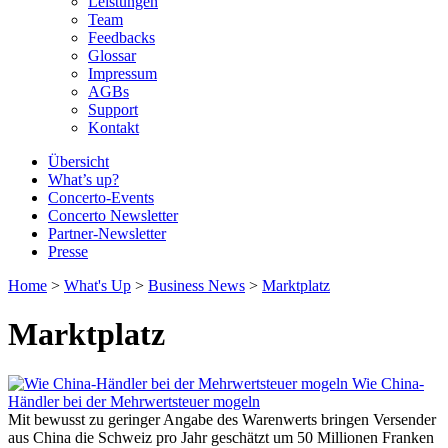
Leistungen
Team
Feedbacks
Glossar
Impressum
AGBs
Support
Kontakt
Übersicht
What’s up?
Concerto-Events
Concerto Newsletter
Partner-Newsletter
Presse
Home
>
What's Up
>
Business News
>
Marktplatz
Marktplatz
Wie China-
Händler bei der Mehrwertsteuer mogeln
Mit bewusst zu geringer Angabe des Warenwerts bringen Versender
aus China die Schweiz pro Jahr geschätzt um 50 Millionen Franken