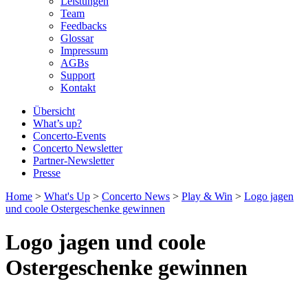
Leistungen
Team
Feedbacks
Glossar
Impressum
AGBs
Support
Kontakt
Übersicht
What’s up?
Concerto-Events
Concerto Newsletter
Partner-Newsletter
Presse
Home
>
What's Up
>
Concerto News
>
Play & Win
>
Logo jagen
und coole Ostergeschenke gewinnen
Logo jagen und coole
Ostergeschenke gewinnen