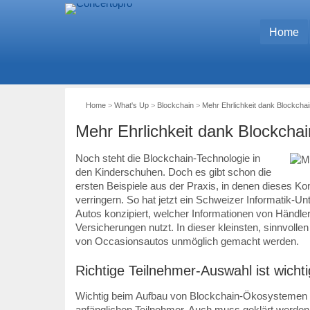
Home
Home
>
What's Up
>
Blockchain
>
Mehr Ehrlichkeit dank Blockcha
Mehr Ehrlichkeit dank Blockcha
Noch steht die Blockchain-Technologie in
den Kinderschuhen. Doch es gibt schon die
ersten Beispiele aus der Praxis, in denen dieses Kon
verringern. So hat jetzt ein Schweizer Informatik-Un
Autos konzipiert, welcher Informationen von Händl
Versicherungen nutzt. In dieser kleinsten, sinnvollen
von Occasionsautos unmöglich gemacht werden.
Richtige Teilnehmer-Auswahl ist wichti
Wichtig beim Aufbau von Blockchain-Ökosystemen is
anfänglichen Teilnehmer. Auch muss geklärt werden, 