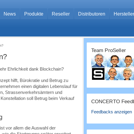
News
Produkte
Reseller
Distributoren
Herstelle
in?
Team ProSeller
in?
zept hilft, Bürokratie und Betrug zu
ternehmen einen digitalen Lebenslauf für
ern, Strassenverkehrsämtern und
 Konstellation soll Betrug beim Verkauf
CONCERTO Feedb
Feedbacks anzeigen
g
t vor allem die Auswahl der
wie die Startgruppe später erweitert