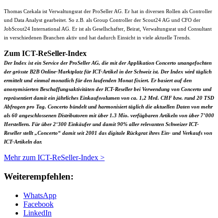
Thomas Czekala ist Verwaltungsrat der ProSeller AG. Er hat in diversen Rollen als Controller
und Data Analyst gearbeitet. So z.B. als Group Controller der Scout24 AG und CFO der
JobScout24 International AG. Er ist als Gesellschafter, Beirat, Verwaltungsrat und Consultant
in verschiedenen Branchen aktiv und hat dadurch Einsicht in viele aktuelle Trends.
Zum ICT-ReSeller-Index
Der Index ist ein Service der ProSeller AG, die mit der Applikation Concerto unangefochten
der grösste B2B Online-Marktplatz für ICT-Artikel in der Schweiz ist. Der Index wird täglich
ermittelt und einmal monatlich für den laufenden Monat fixiert. Er basiert auf den
anonymisierten Beschaffungsaktivitäten der ICT-Reseller bei Verwendung von Concerto und
repräsentiert damit ein jährliches Einkaufsvolumen von ca. 1,2 Mrd. CHF bzw. rund 20 TSD
Abfragen pro Tag. Concerto bündelt und harmonisiert täglich die aktuellen Daten von mehr
als 60 angeschlossenen Distributoren mit über 1.3 Mio. verfügbaren Artikeln von über 7’000
Herstellern. Für über 2‘300 Einkäufer und damit 90% aller relevanten Schweizer ICT-
Reseller stellt „Concerto“ damit seit 2001 das digitale Rückgrat ihres Ein- und Verkaufs von
ICT-Artikeln dar.
Mehr zum ICT-ReSeller-Index >
Weiterempfehlen:
WhatsApp
Facebook
LinkedIn