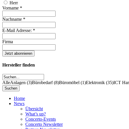
Herr
Vorname
*
Nachname
*
E-Mail Adresse:
*
Firma
Hersteller finden
Alle
Anlagen (3)
Bürobedarf (8)
Büromöbel (1)
Elektronik (35)
ICT Hard
Home
News
Übersicht
What’s up?
Concerto-Events
Concerto Newsletter