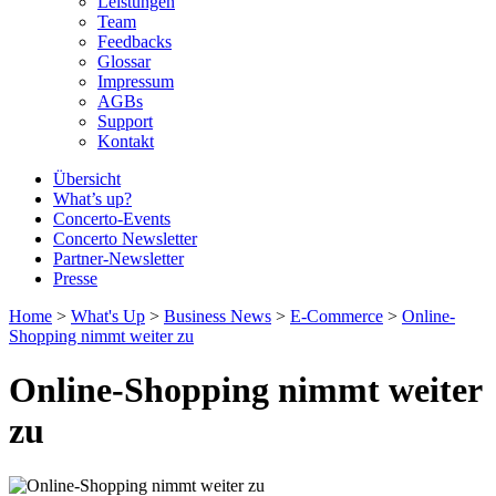
Leistungen
Team
Feedbacks
Glossar
Impressum
AGBs
Support
Kontakt
Übersicht
What’s up?
Concerto-Events
Concerto Newsletter
Partner-Newsletter
Presse
Home
>
What's Up
>
Business News
>
E‐Commerce
>
Online-
Shopping nimmt weiter zu
Online-Shopping nimmt weiter
zu