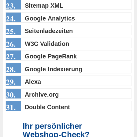
23.
Sitemap XML
24.
Google Analytics
25.
Seitenladezeiten
26.
W3C Validation
27.
Google PageRank
28.
Google Indexierung
29.
Alexa
30.
Archive.org
31.
Double Content
Ihr persönlicher
Webshop-Check?