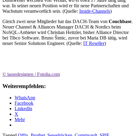
Dünnweller wechselt von Veritas, wo er etwa 17 Jahre lang tätig
war. In seiner neuen Position wird er für neue Partnerschaften und
Wachstum verantwortlich sein. (Quelle:
Inside-Channels
)
Gleich zwei neue Mitglieder hat das DACH-Team von
Couchbase
.
Neuer Channel & Alliances Manager DACH & Nordics beim
NoSQL-Anbieter wird Christian Heitzler, bisher Alliance Director
bei Tibco Software. Bruno Šimic, zuvor bei Maria DB tätig, wird
neuer Senior Solutions Engineer. (Quelle:
IT Reseller
)
© lassedesignen / Fotolia.com
Weiterempfehlen:
WhatsApp
Facebook
LinkedIn
X
Mehr
Tagged
Offix
,
Brother
,
Sesselrücken
,
Commvault
,
SPIE
,