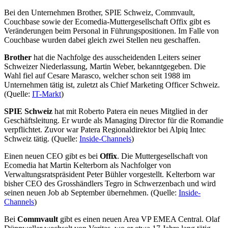
Bei den Unternehmen Brother, SPIE Schweiz, Commvault,
Couchbase sowie der Ecomedia-Muttergesellschaft Offix gibt es
Veränderungen beim Personal in Führungspositionen. Im Falle von
Couchbase wurden dabei gleich zwei Stellen neu geschaffen.
Brother
hat die Nachfolge des ausscheidenden Leiters seiner
Schweizer Niederlassung, Martin Weber, bekanntgegeben. Die
Wahl fiel auf Cesare Marasco, welcher schon seit 1988 im
Unternehmen tätig ist, zuletzt als Chief Marketing Officer Schweiz.
(Quelle:
IT-Markt
)
SPIE Schweiz
hat mit Roberto Patera ein neues Mitglied in der
Geschäftsleitung. Er wurde als Managing Director für die Romandie
verpflichtet. Zuvor war Patera Regionaldirektor bei Alpiq Intec
Schweiz tätig. (Quelle:
Inside-Channels
)
Einen neuen CEO gibt es bei
Offix
. Die Muttergesellschaft von
Ecomedia hat Martin Kelterborn als Nachfolger von
Verwaltungsratspräsident Peter Bühler vorgestellt. Kelterborn war
bisher CEO des Grosshändlers Tegro in Schwerzenbach und wird
seinen neuen Job ab September übernehmen. (Quelle:
Inside-
Channels
)
Bei
Commvault
gibt es einen neuen Area VP EMEA Central. Olaf