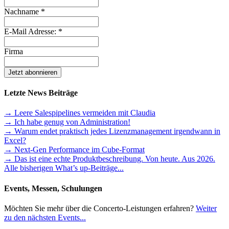
Nachname
*
E-Mail Adresse:
*
Firma
Letzte News Beiträge
→ Leere Salespipelines vermeiden mit Claudia
→ Ich habe genug von Administration!
→ Warum endet praktisch jedes Lizenzmanagement irgendwann in
Excel?
→ Next-Gen Performance im Cube-Format
→ Das ist eine echte Produktbeschreibung. Von heute. Aus 2026.
Alle bisherigen What’s up-Beiträge...
Events, Messen, Schulungen
Möchten Sie mehr über die Concerto-Leistungen erfahren?
Weiter
zu den nächsten Events...