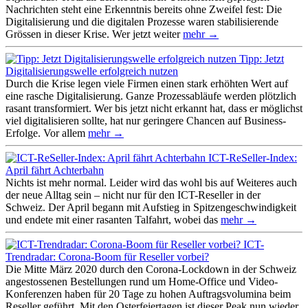
Nachrichten steht eine Erkenntnis bereits ohne Zweifel fest: Die
Digitalisierung und die digitalen Prozesse waren stabilisierende
Grössen in dieser Krise. Wer jetzt weiter
mehr →
Tipp: Jetzt
Digitalisierungswelle erfolgreich nutzen
Durch die Krise legen viele Firmen einen stark erhöhten Wert auf
eine rasche Digitalisierung. Ganze Prozessabläufe werden plötzlich
rasant transformiert. Wer bis jetzt nicht erkannt hat, dass er möglichst
viel digitalisieren sollte, hat nur geringere Chancen auf Business-
Erfolge. Vor allem
mehr →
ICT-ReSeller-Index:
April fährt Achterbahn
Nichts ist mehr normal. Leider wird das wohl bis auf Weiteres auch
der neue Alltag sein – nicht nur für den ICT-Reseller in der
Schweiz. Der April begann mit Aufstieg in Spitzengeschwindigkeit
und endete mit einer rasanten Talfahrt, wobei das
mehr →
ICT-
Trendradar: Corona-Boom für Reseller vorbei?
Die Mitte März 2020 durch den Corona-Lockdown in der Schweiz
angestossenen Bestellungen rund um Home-Office und Video-
Konferenzen haben für 20 Tage zu hohen Auftragsvolumina beim
Reseller geführt. Mit den Osterfeiertagen ist dieser Peak nun wieder