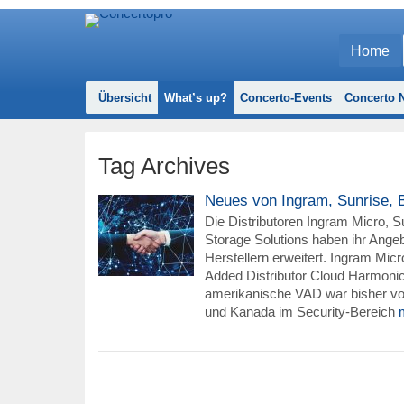
Home
Übersicht
What’s up?
Concerto-Events
Concerto N
Tag Archives
Neues von Ingram, Sunrise, B
Die Distributoren Ingram Micro, S
Storage Solutions haben ihr Ange
Herstellern erweitert. Ingram Micr
Added Distributor Cloud Harmon
amerikanische VAD war bisher v
und Kanada im Security-Bereich