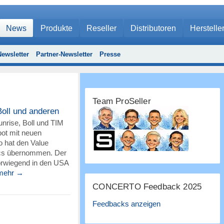
News
Produkte
Reseller
Distributoren
Herstelle
ewsletter
Partner-Newsletter
Presse
Team ProSeller
oll und anderen
unrise, Boll und TIM
bot mit neuen
o hat den Value
ics übernommen. Der
orwiegend in den USA
mehr →
CONCERTO Feedback 2025
Feedbacks anzeigen