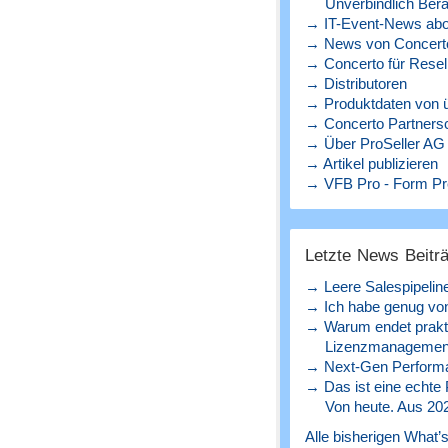
Unverbindlich Bera
→ IT-Event-News abo
→ News von Concerto
→ Concerto für Resel
→ Distributoren
→ Produktdaten von ü
→ Concerto Partners
→ Über ProSeller AG
→ Artikel publizieren
→ VFB Pro - Form Pr
Letzte News Beitr
→ Leere Salespipelin
→ Ich habe genug von
→ Warum endet prakt
Lizenzmanagement
→ Next-Gen Perform
→ Das ist eine echte
Von heute. Aus 20
Alle bisherigen What’s