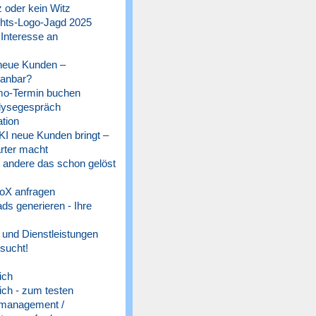
 oder kein Witz
ts-Logo-Jagd 2025
 Interesse an
 neue Kunden –
lanbar?
o-Termin buchen
lysegespräch
tion
 KI neue Kunden bringt –
rter macht
e andere das schon gelöst
oX anfragen
s generieren - Ihre
und Dienstleistungen
sucht!
ich
ich - zum testen
management /