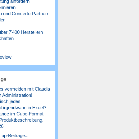
tung anfordern
nnieren
 und Concerto-Partnern
ler
ber 7'400 Herstellern
chaften
eview
äge
es vermeiden mit Claudia
 Administration!
isch jedes
 irgendwann in Excel?
ance im Cube-Format
 Produktbeschreibung.
26.
 up-Beiträge...