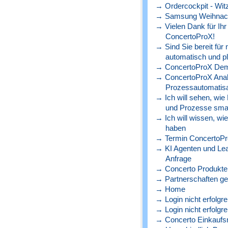
→ Ordercockpit - Witz
→ Samsung Weihnach
→ Vielen Dank für Ihr
ConcertoProX!
→ Sind Sie bereit für
automatisch und p
→ ConcertoProX Dem
→ ConcertoProX Ana
Prozessautomatisa
→ Ich will sehen, wie
und Prozesse sma
→ Ich will wissen, wi
haben
→ Termin ConcertoPr
→ KI Agenten und Lead
Anfrage
→ Concerto Produkte 
→ Partnerschaften ge
→ Home
→ Login nicht erfolgre
→ Login nicht erfolgre
→ Concerto Einkaufs