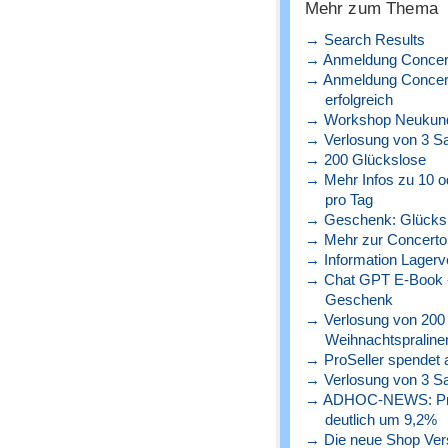
Mehr zum Thema
→ Search Results
→ Anmeldung Concert
→ Anmeldung Concerto
erfolgreich
→ Workshop Neukunde
→ Verlosung von 3 S
→ 200 Glückslose
→ Mehr Infos zu 10 o
pro Tag
→ Geschenk: Glücks
→ Mehr zur Concerto 
→ Information Lagerve
→ Chat GPT E-Book - 
Geschenk
→ Verlosung von 200
Weihnachtspraline
→ ProSeller spendet a
→ Verlosung von 3 S
→ ADHOC-NEWS: Preise
deutlich um 9,2%
→ Die neue Shop Versio