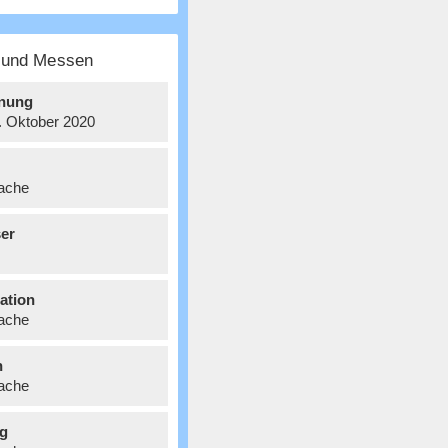
e und Messen
nung
8. Oktober 2020
ache
er
ation
ache
n
ache
g