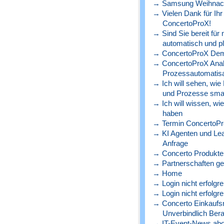
→ Samsung Weihnach
→ Vielen Dank für Ihr
ConcertoProX!
→ Sind Sie bereit für
automatisch und p
→ ConcertoProX Dem
→ ConcertoProX Ana
Prozessautomatisa
→ Ich will sehen, wie
und Prozesse sma
→ Ich will wissen, wi
haben
→ Termin ConcertoPr
→ KI Agenten und Lead
Anfrage
→ Concerto Produkte 
→ Partnerschaften ge
→ Home
→ Login nicht erfolgre
→ Login nicht erfolgre
→ Concerto Einkaufs
Unverbindlich Bera
→ IT-Event-News abo