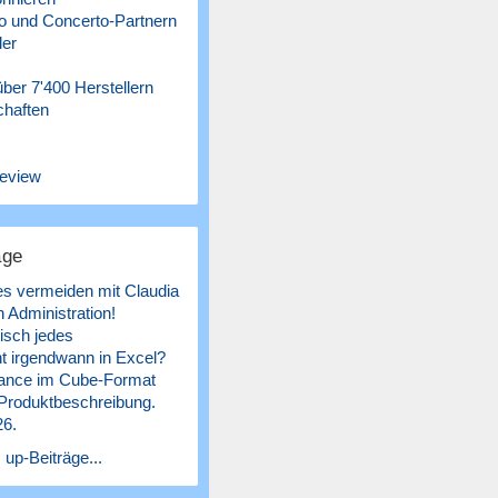
 und Concerto-Partnern
ler
ber 7'400 Herstellern
chaften
eview
äge
es vermeiden mit Claudia
 Administration!
isch jedes
 irgendwann in Excel?
ance im Cube-Format
 Produktbeschreibung.
26.
 up-Beiträge...