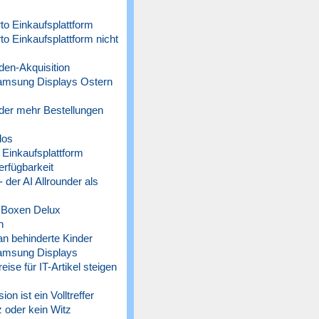
o Einkaufsplattform
 Einkaufsplattform nicht
n-Akquisition
amsung Displays Ostern
der mehr Bestellungen
los
Einkaufsplattform
rfügbarkeit
der AI Allrounder als
 Boxen Delux
n
n behinderte Kinder
amsung Displays
 für IT-Artikel steigen
n ist ein Volltreffer
 oder kein Witz