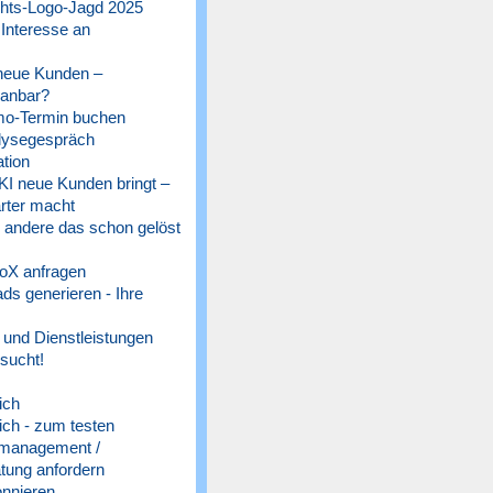
ts-Logo-Jagd 2025
 Interesse an
 neue Kunden –
lanbar?
o-Termin buchen
lysegespräch
tion
 KI neue Kunden bringt –
rter macht
e andere das schon gelöst
oX anfragen
s generieren - Ihre
und Dienstleistungen
sucht!
ich
ich - zum testen
management /
tung anfordern
nnieren