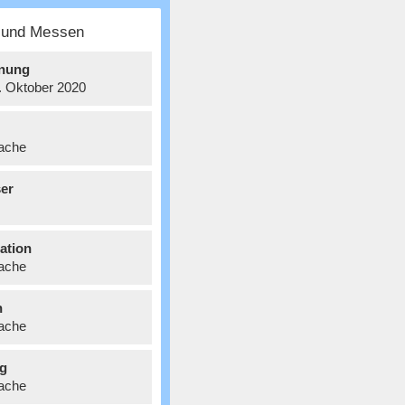
e und Messen
nung
8. Oktober 2020
ache
er
ation
ache
n
ache
g
ache