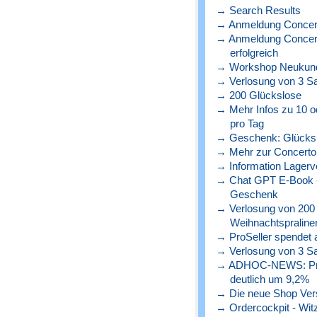
→ Search Results
→ Anmeldung Concert
→ Anmeldung Concerto
erfolgreich
→ Workshop Neukunde
→ Verlosung von 3 S
→ 200 Glückslose
→ Mehr Infos zu 10 o
pro Tag
→ Geschenk: Glücks
→ Mehr zur Concerto 
→ Information Lagerve
→ Chat GPT E-Book - 
Geschenk
→ Verlosung von 200
Weihnachtspraline
→ ProSeller spendet a
→ Verlosung von 3 S
→ ADHOC-NEWS: Preise
deutlich um 9,2%
→ Die neue Shop Versio
→ Ordercockpit - Witz