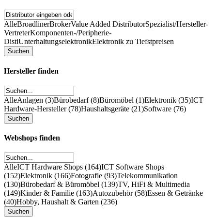
Alle
Broadliner
Broker
Value Added Distributor
Spezialist/Hersteller-
Vertreter
Komponenten-/Peripherie-
Disti
Unterhaltungselektronik
Elektronik zu Tiefstpreisen
Hersteller finden
Alle
Anlagen (3)
Bürobedarf (8)
Büromöbel (1)
Elektronik (35)
ICT
Hardware-Hersteller (78)
Haushaltsgeräte (21)
Software (76)
Webshops finden
Alle
ICT Hardware Shops (164)
ICT Software Shops
(152)
Elektronik (166)
Fotografie (93)
Telekommunikation
(130)
Bürobedarf & Büromöbel (139)
TV, HiFi & Multimedia
(149)
Kinder & Familie (163)
Autozubehör (58)
Essen & Getränke
(40)
Hobby, Haushalt & Garten (236)