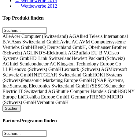
→ Wettbewerbe 2013
→ Wettbewerbe 2012
Top Produkt finden
Alle
Acer Computer (Switzerland) AG
Allied Telesis International
B.V.
Asus Switzerland GmbH
Avira AG
AVM Computersysteme
Vertriebs GmbH
BenQ Deutschland GmbH, Oberhausen
Brother
(Schweiz) AG
LINDY-Elektronik AG
Buffalo EU B.V.
Cisco
Systems GmbH
D-Link Switzerland
Hewlett-Packard (Schweiz)
AG
Intel Semiconductor AG
Kingston Technology Europe Co
LLP
Lenovo (Schweiz) GmbH
Lexmark (Schweiz) AG
Microsoft
Schweiz GmbH
NETGEAR Switzerland GmbH
OKI Systems
(Schweiz)
Panasonic Marketing Europe GmbH
QNAP Systems,
Inc.
Samsung Electronics Switzerland GmbH (SESG)
Schneider
Electric IT Switzerland AG
Shuttle Computer Handels GmbH
SONY
Europe Ltd
Toshiba Europe GmbH Germany
TREND MICRO
(Schweiz) GmbH
Verbatim GmbH
Partner-Programm finden