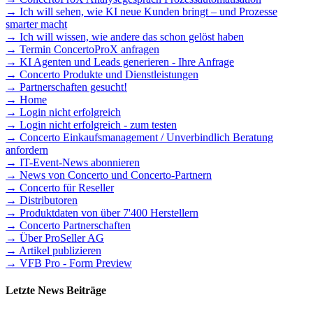
→ Ich will sehen, wie KI neue Kunden bringt – und Prozesse
smarter macht
→ Ich will wissen, wie andere das schon gelöst haben
→ Termin ConcertoProX anfragen
→ KI Agenten und Leads generieren - Ihre Anfrage
→ Concerto Produkte und Dienstleistungen
→ Partnerschaften gesucht!
→ Home
→ Login nicht erfolgreich
→ Login nicht erfolgreich - zum testen
→ Concerto Einkaufsmanagement / Unverbindlich Beratung
anfordern
→ IT-Event-News abonnieren
→ News von Concerto und Concerto-Partnern
→ Concerto für Reseller
→ Distributoren
→ Produktdaten von über 7'400 Herstellern
→ Concerto Partnerschaften
→ Über ProSeller AG
→ Artikel publizieren
→ VFB Pro - Form Preview
Letzte News Beiträge