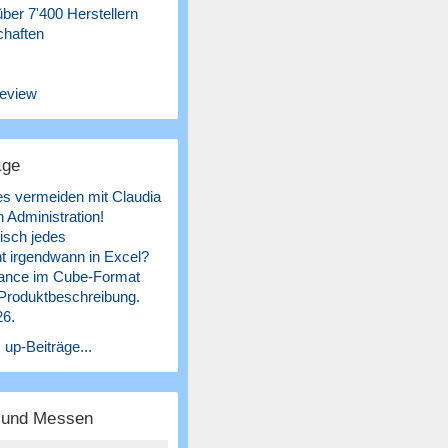
ber 7'400 Herstellern
chaften
eview
äge
es vermeiden mit Claudia
 Administration!
isch jedes
 irgendwann in Excel?
ance im Cube-Format
 Produktbeschreibung.
26.
 up-Beiträge...
e und Messen