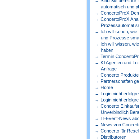
→ Sind Sie bereit für
automatisch und p
→ ConcertoProX Dem
→ ConcertoProX Ana
Prozessautomatisa
→ Ich will sehen, wie
und Prozesse sma
→ Ich will wissen, wi
haben
→ Termin ConcertoPr
→ KI Agenten und Lead
Anfrage
→ Concerto Produkte 
→ Partnerschaften ge
→ Home
→ Login nicht erfolgre
→ Login nicht erfolgre
→ Concerto Einkaufs
Unverbindlich Bera
→ IT-Event-News abo
→ News von Concerto
→ Concerto für Resel
→ Distributoren