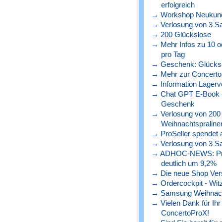
erfolgreich
→ Workshop Neukunde
→ Verlosung von 3 S
→ 200 Glückslose
→ Mehr Infos zu 10 o
pro Tag
→ Geschenk: Glücks
→ Mehr zur Concerto 
→ Information Lagerve
→ Chat GPT E-Book - 
Geschenk
→ Verlosung von 200
Weihnachtspraline
→ ProSeller spendet a
→ Verlosung von 3 S
→ ADHOC-NEWS: Preise
deutlich um 9,2%
→ Die neue Shop Versio
→ Ordercockpit - Witz
→ Samsung Weihnach
→ Vielen Dank für Ihr
ConcertoProX!