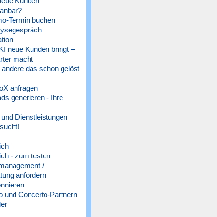
 neue Kunden –
lanbar?
o-Termin buchen
lysegespräch
tion
 KI neue Kunden bringt –
rter macht
e andere das schon gelöst
oX anfragen
s generieren - Ihre
und Dienstleistungen
sucht!
ich
ich - zum testen
management /
tung anfordern
nnieren
 und Concerto-Partnern
ler