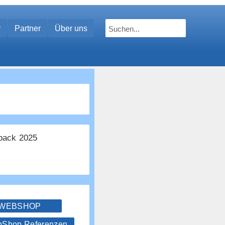
r
Partner
Über uns
ack 2025
 WEBSHOP
hop Referenzen