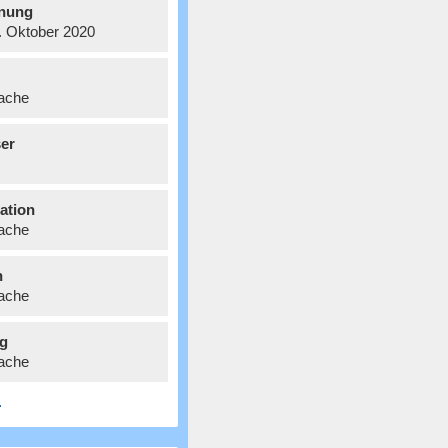
nung
8. Oktober 2020
ache
er
ation
ache
n
ache
g
ache
.