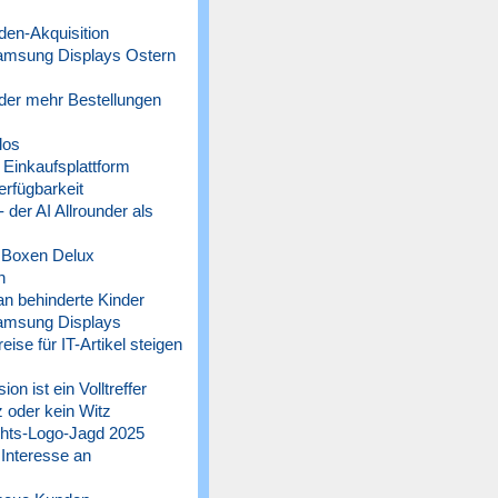
n-Akquisition
amsung Displays Ostern
der mehr Bestellungen
los
Einkaufsplattform
rfügbarkeit
der AI Allrounder als
 Boxen Delux
n
n behinderte Kinder
amsung Displays
 für IT-Artikel steigen
n ist ein Volltreffer
 oder kein Witz
ts-Logo-Jagd 2025
 Interesse an