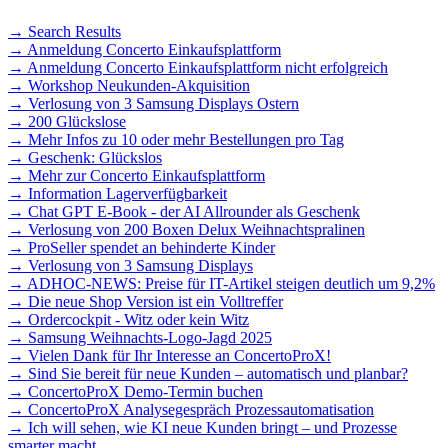
→ Search Results
→ Anmeldung Concerto Einkaufsplattform
→ Anmeldung Concerto Einkaufsplattform nicht erfolgreich
→ Workshop Neukunden-Akquisition
→ Verlosung von 3 Samsung Displays Ostern
→ 200 Glückslose
→ Mehr Infos zu 10 oder mehr Bestellungen pro Tag
→ Geschenk: Glückslos
→ Mehr zur Concerto Einkaufsplattform
→ Information Lagerverfügbarkeit
→ Chat GPT E-Book - der AI Allrounder als Geschenk
→ Verlosung von 200 Boxen Delux Weihnachtspralinen
→ ProSeller spendet an behinderte Kinder
→ Verlosung von 3 Samsung Displays
→ ADHOC-NEWS: Preise für IT-Artikel steigen deutlich um 9,2%
→ Die neue Shop Version ist ein Volltreffer
→ Ordercockpit - Witz oder kein Witz
→ Samsung Weihnachts-Logo-Jagd 2025
→ Vielen Dank für Ihr Interesse an ConcertoProX!
→ Sind Sie bereit für neue Kunden – automatisch und planbar?
→ ConcertoProX Demo-Termin buchen
→ ConcertoProX Analysegespräch Prozessautomatisation
→ Ich will sehen, wie KI neue Kunden bringt – und Prozesse
smarter macht