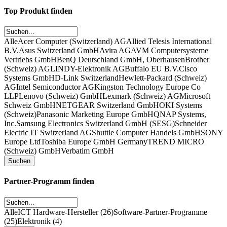
Top Produkt finden
Alle
Acer Computer (Switzerland) AG
Allied Telesis International
B.V.
Asus Switzerland GmbH
Avira AG
AVM Computersysteme
Vertriebs GmbH
BenQ Deutschland GmbH, Oberhausen
Brother
(Schweiz) AG
LINDY-Elektronik AG
Buffalo EU B.V.
Cisco
Systems GmbH
D-Link Switzerland
Hewlett-Packard (Schweiz)
AG
Intel Semiconductor AG
Kingston Technology Europe Co
LLP
Lenovo (Schweiz) GmbH
Lexmark (Schweiz) AG
Microsoft
Schweiz GmbH
NETGEAR Switzerland GmbH
OKI Systems
(Schweiz)
Panasonic Marketing Europe GmbH
QNAP Systems,
Inc.
Samsung Electronics Switzerland GmbH (SESG)
Schneider
Electric IT Switzerland AG
Shuttle Computer Handels GmbH
SONY
Europe Ltd
Toshiba Europe GmbH Germany
TREND MICRO
(Schweiz) GmbH
Verbatim GmbH
Partner-Programm finden
Alle
ICT Hardware-Hersteller (26)
Software-Partner-Programme
(25)
Elektronik (4)