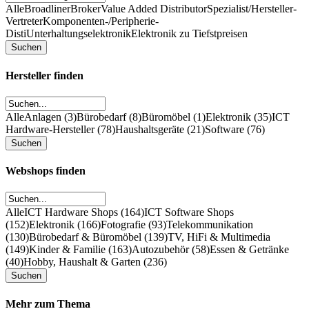
Alle
Broadliner
Broker
Value Added Distributor
Spezialist/Hersteller-
Vertreter
Komponenten-/Peripherie-
Disti
Unterhaltungselektronik
Elektronik zu Tiefstpreisen
Hersteller finden
Alle
Anlagen (3)
Bürobedarf (8)
Büromöbel (1)
Elektronik (35)
ICT
Hardware-Hersteller (78)
Haushaltsgeräte (21)
Software (76)
Webshops finden
Alle
ICT Hardware Shops (164)
ICT Software Shops
(152)
Elektronik (166)
Fotografie (93)
Telekommunikation
(130)
Bürobedarf & Büromöbel (139)
TV, HiFi & Multimedia
(149)
Kinder & Familie (163)
Autozubehör (58)
Essen & Getränke
(40)
Hobby, Haushalt & Garten (236)
Mehr zum Thema