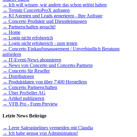
→ Ich will wissen, wie andere das schon gelöst haben
→ Termin ConcertoProX anfragen
→ KI Agenten und Leads generieren - Ihre Anfrage
→ Concerto Produkte und Dienstleistungen
→ Partnerschaften gesucht!
→ Home
→ Login nicht erfolgreich
→ Login nicht erfolgreich - zum testen
→ Concerto Einkaufsmanagement / Unverbindlich Beratung
anfordern
→ IT-Event-News abonnieren
→ News von Concerto und Concerto-Partnern
→ Concerto für Reseller
→ Distributoren
→ Produktdaten von über 7'400 Herstellern
→ Concerto Partnerschaften
→ Über ProSeller AG
→ Artikel publizieren
→ VFB Pro - Form Preview
Letzte News Beiträge
→ Leere Salespipelines vermeiden mit Claudia
→ Ich habe genug von Administration!