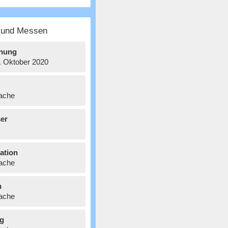
e und Messen
nung
8. Oktober 2020
ache
er
ation
ache
n
ache
g