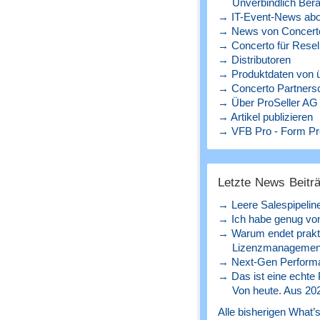
Unverbindlich Bera
→ IT-Event-News abo
→ News von Concerto
→ Concerto für Resel
→ Distributoren
→ Produktdaten von ü
→ Concerto Partners
→ Über ProSeller AG
→ Artikel publizieren
→ VFB Pro - Form Pr
Letzte News Beitr
→ Leere Salespipelin
→ Ich habe genug von
→ Warum endet prakt
Lizenzmanagement
→ Next-Gen Perform
→ Das ist eine echte
Von heute. Aus 20
Alle bisherigen What’s