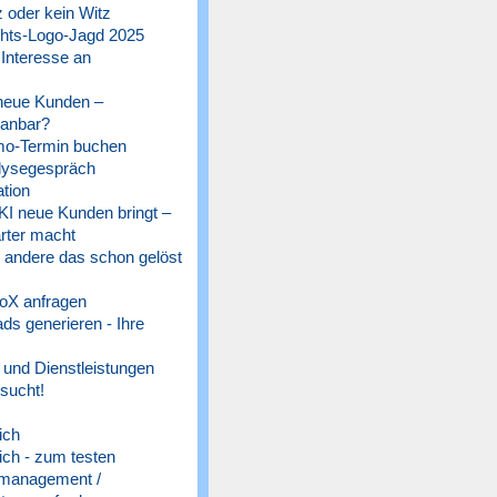
 oder kein Witz
ts-Logo-Jagd 2025
 Interesse an
 neue Kunden –
lanbar?
o-Termin buchen
lysegespräch
tion
 KI neue Kunden bringt –
rter macht
e andere das schon gelöst
oX anfragen
s generieren - Ihre
und Dienstleistungen
sucht!
ich
ich - zum testen
management /