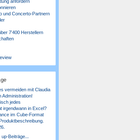
tung anfordern
nnieren
 und Concerto-Partnern
ler
ber 7'400 Herstellern
chaften
eview
äge
es vermeiden mit Claudia
 Administration!
isch jedes
 irgendwann in Excel?
ance im Cube-Format
 Produktbeschreibung.
26.
 up-Beiträge...