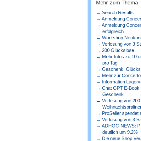
Mehr zum Thema
→ Search Results
→ Anmeldung Concert
→ Anmeldung Concerto
erfolgreich
→ Workshop Neukunde
→ Verlosung von 3 S
→ 200 Glückslose
→ Mehr Infos zu 10 o
pro Tag
→ Geschenk: Glücks
→ Mehr zur Concerto 
→ Information Lagerve
→ Chat GPT E-Book - 
Geschenk
→ Verlosung von 200
Weihnachtspraline
→ ProSeller spendet a
→ Verlosung von 3 S
→ ADHOC-NEWS: Preise
deutlich um 9,2%
→ Die neue Shop Versio