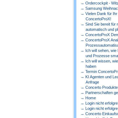
→ Ordercockpit - Witz
→ Samsung Weihnach
→ Vielen Dank für Ihr
ConcertoProX!
→ Sind Sie bereit für
automatisch und p
→ ConcertoProX Dem
→ ConcertoProX Ana
Prozessautomatisa
→ Ich will sehen, wie
und Prozesse sma
→ Ich will wissen, wi
haben
→ Termin ConcertoPr
→ KI Agenten und Lead
Anfrage
→ Concerto Produkte 
→ Partnerschaften ge
→ Home
→ Login nicht erfolgre
→ Login nicht erfolgre
→ Concerto Einkaufs