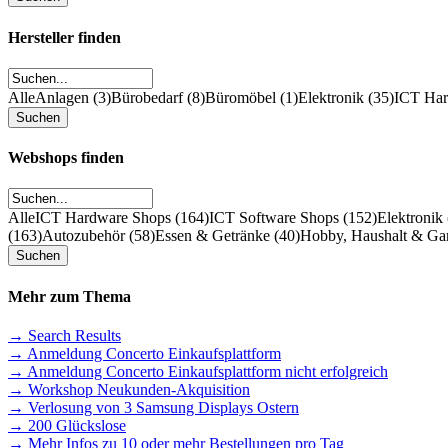
Hersteller finden
Alle
Anlagen (3)
Bürobedarf (8)
Büromöbel (1)
Elektronik (35)
ICT Hard
Webshops finden
Alle
ICT Hardware Shops (164)
ICT Software Shops (152)
Elektronik
(163)
Autozubehör (58)
Essen & Getränke (40)
Hobby, Haushalt & Gar
Mehr zum Thema
→ Search Results
→ Anmeldung Concerto Einkaufsplattform
→ Anmeldung Concerto Einkaufsplattform nicht erfolgreich
→ Workshop Neukunden-Akquisition
→ Verlosung von 3 Samsung Displays Ostern
→ 200 Glückslose
→ Mehr Infos zu 10 oder mehr Bestellungen pro Tag