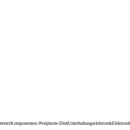
rtreter
Komponenten-/Peripherie-Disti
Unterhaltungselektronik
Elektroni