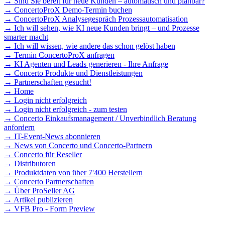
→ Sind Sie bereit für neue Kunden – automatisch und planbar?
→ ConcertoProX Demo-Termin buchen
→ ConcertoProX Analysegespräch Prozessautomatisation
→ Ich will sehen, wie KI neue Kunden bringt – und Prozesse
smarter macht
→ Ich will wissen, wie andere das schon gelöst haben
→ Termin ConcertoProX anfragen
→ KI Agenten und Leads generieren - Ihre Anfrage
→ Concerto Produkte und Dienstleistungen
→ Partnerschaften gesucht!
→ Home
→ Login nicht erfolgreich
→ Login nicht erfolgreich - zum testen
→ Concerto Einkaufsmanagement / Unverbindlich Beratung
anfordern
→ IT-Event-News abonnieren
→ News von Concerto und Concerto-Partnern
→ Concerto für Reseller
→ Distributoren
→ Produktdaten von über 7'400 Herstellern
→ Concerto Partnerschaften
→ Über ProSeller AG
→ Artikel publizieren
→ VFB Pro - Form Preview