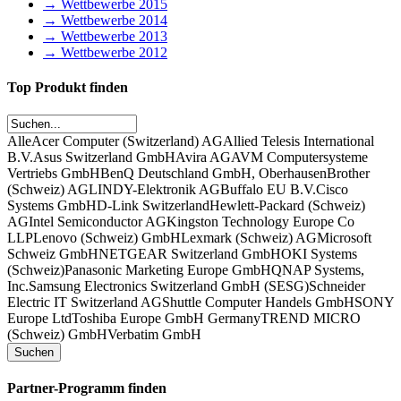
→ Wettbewerbe 2015
→ Wettbewerbe 2014
→ Wettbewerbe 2013
→ Wettbewerbe 2012
Top Produkt finden
Alle
Acer Computer (Switzerland) AG
Allied Telesis International
B.V.
Asus Switzerland GmbH
Avira AG
AVM Computersysteme
Vertriebs GmbH
BenQ Deutschland GmbH, Oberhausen
Brother
(Schweiz) AG
LINDY-Elektronik AG
Buffalo EU B.V.
Cisco
Systems GmbH
D-Link Switzerland
Hewlett-Packard (Schweiz)
AG
Intel Semiconductor AG
Kingston Technology Europe Co
LLP
Lenovo (Schweiz) GmbH
Lexmark (Schweiz) AG
Microsoft
Schweiz GmbH
NETGEAR Switzerland GmbH
OKI Systems
(Schweiz)
Panasonic Marketing Europe GmbH
QNAP Systems,
Inc.
Samsung Electronics Switzerland GmbH (SESG)
Schneider
Electric IT Switzerland AG
Shuttle Computer Handels GmbH
SONY
Europe Ltd
Toshiba Europe GmbH Germany
TREND MICRO
(Schweiz) GmbH
Verbatim GmbH
Partner-Programm finden