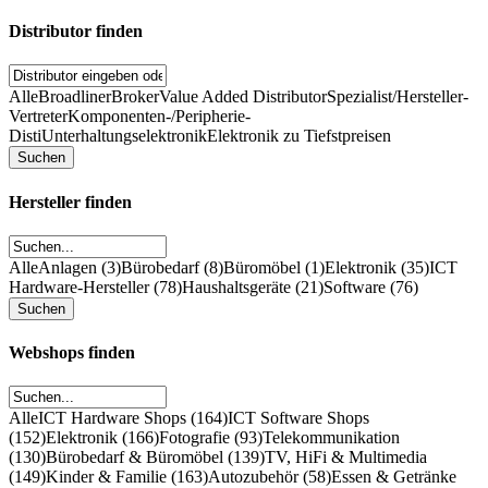
Distributor finden
Alle
Broadliner
Broker
Value Added Distributor
Spezialist/Hersteller-
Vertreter
Komponenten-/Peripherie-
Disti
Unterhaltungselektronik
Elektronik zu Tiefstpreisen
Hersteller finden
Alle
Anlagen (3)
Bürobedarf (8)
Büromöbel (1)
Elektronik (35)
ICT
Hardware-Hersteller (78)
Haushaltsgeräte (21)
Software (76)
Webshops finden
Alle
ICT Hardware Shops (164)
ICT Software Shops
(152)
Elektronik (166)
Fotografie (93)
Telekommunikation
(130)
Bürobedarf & Büromöbel (139)
TV, HiFi & Multimedia
(149)
Kinder & Familie (163)
Autozubehör (58)
Essen & Getränke