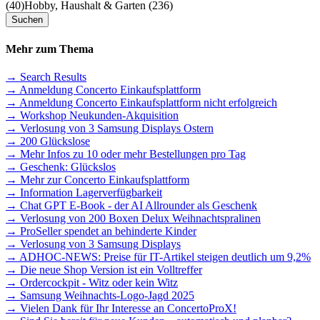
(40)
Hobby, Haushalt & Garten (236)
Mehr zum Thema
→ Search Results
→ Anmeldung Concerto Einkaufsplattform
→ Anmeldung Concerto Einkaufsplattform nicht erfolgreich
→ Workshop Neukunden-Akquisition
→ Verlosung von 3 Samsung Displays Ostern
→ 200 Glückslose
→ Mehr Infos zu 10 oder mehr Bestellungen pro Tag
→ Geschenk: Glückslos
→ Mehr zur Concerto Einkaufsplattform
→ Information Lagerverfügbarkeit
→ Chat GPT E-Book - der AI Allrounder als Geschenk
→ Verlosung von 200 Boxen Delux Weihnachtspralinen
→ ProSeller spendet an behinderte Kinder
→ Verlosung von 3 Samsung Displays
→ ADHOC-NEWS: Preise für IT-Artikel steigen deutlich um 9,2%
→ Die neue Shop Version ist ein Volltreffer
→ Ordercockpit - Witz oder kein Witz
→ Samsung Weihnachts-Logo-Jagd 2025
→ Vielen Dank für Ihr Interesse an ConcertoProX!