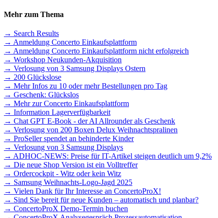
Mehr zum Thema
→ Search Results
→ Anmeldung Concerto Einkaufsplattform
→ Anmeldung Concerto Einkaufsplattform nicht erfolgreich
→ Workshop Neukunden-Akquisition
→ Verlosung von 3 Samsung Displays Ostern
→ 200 Glückslose
→ Mehr Infos zu 10 oder mehr Bestellungen pro Tag
→ Geschenk: Glückslos
→ Mehr zur Concerto Einkaufsplattform
→ Information Lagerverfügbarkeit
→ Chat GPT E-Book - der AI Allrounder als Geschenk
→ Verlosung von 200 Boxen Delux Weihnachtspralinen
→ ProSeller spendet an behinderte Kinder
→ Verlosung von 3 Samsung Displays
→ ADHOC-NEWS: Preise für IT-Artikel steigen deutlich um 9,2%
→ Die neue Shop Version ist ein Volltreffer
→ Ordercockpit - Witz oder kein Witz
→ Samsung Weihnachts-Logo-Jagd 2025
→ Vielen Dank für Ihr Interesse an ConcertoProX!
→ Sind Sie bereit für neue Kunden – automatisch und planbar?
→ ConcertoProX Demo-Termin buchen
→ ConcertoProX Analysegespräch Prozessautomatisation