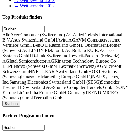
→ Wettbewerbe 2013
→ Wettbewerbe 2012
Top Produkt finden
Alle
Acer Computer (Switzerland) AG
Allied Telesis International
B.V.
Asus Switzerland GmbH
Avira AG
AVM Computersysteme
Vertriebs GmbH
BenQ Deutschland GmbH, Oberhausen
Brother
(Schweiz) AG
LINDY-Elektronik AG
Buffalo EU B.V.
Cisco
Systems GmbH
D-Link Switzerland
Hewlett-Packard (Schweiz)
AG
Intel Semiconductor AG
Kingston Technology Europe Co
LLP
Lenovo (Schweiz) GmbH
Lexmark (Schweiz) AG
Microsoft
Schweiz GmbH
NETGEAR Switzerland GmbH
OKI Systems
(Schweiz)
Panasonic Marketing Europe GmbH
QNAP Systems,
Inc.
Samsung Electronics Switzerland GmbH (SESG)
Schneider
Electric IT Switzerland AG
Shuttle Computer Handels GmbH
SONY
Europe Ltd
Toshiba Europe GmbH Germany
TREND MICRO
(Schweiz) GmbH
Verbatim GmbH
Partner-Programm finden