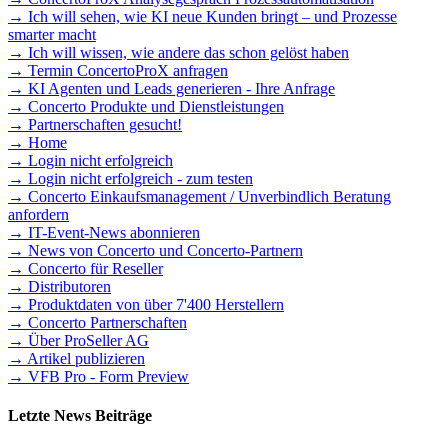
→ Ich will sehen, wie KI neue Kunden bringt – und Prozesse
smarter macht
→ Ich will wissen, wie andere das schon gelöst haben
→ Termin ConcertoProX anfragen
→ KI Agenten und Leads generieren - Ihre Anfrage
→ Concerto Produkte und Dienstleistungen
→ Partnerschaften gesucht!
→ Home
→ Login nicht erfolgreich
→ Login nicht erfolgreich - zum testen
→ Concerto Einkaufsmanagement / Unverbindlich Beratung
anfordern
→ IT-Event-News abonnieren
→ News von Concerto und Concerto-Partnern
→ Concerto für Reseller
→ Distributoren
→ Produktdaten von über 7'400 Herstellern
→ Concerto Partnerschaften
→ Über ProSeller AG
→ Artikel publizieren
→ VFB Pro - Form Preview
Letzte News Beiträge