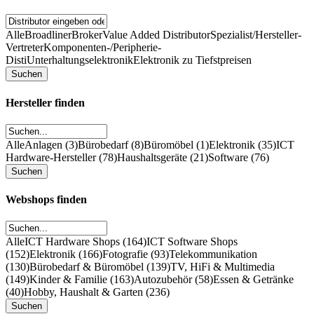
Alle
Broadliner
Broker
Value Added Distributor
Spezialist/Hersteller-
Vertreter
Komponenten-/Peripherie-
Disti
Unterhaltungselektronik
Elektronik zu Tiefstpreisen
Hersteller finden
Alle
Anlagen (3)
Bürobedarf (8)
Büromöbel (1)
Elektronik (35)
ICT
Hardware-Hersteller (78)
Haushaltsgeräte (21)
Software (76)
Webshops finden
Alle
ICT Hardware Shops (164)
ICT Software Shops
(152)
Elektronik (166)
Fotografie (93)
Telekommunikation
(130)
Bürobedarf & Büromöbel (139)
TV, HiFi & Multimedia
(149)
Kinder & Familie (163)
Autozubehör (58)
Essen & Getränke
(40)
Hobby, Haushalt & Garten (236)