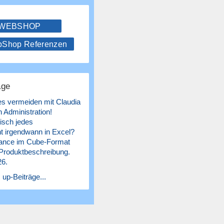
 WEBSHOP
hop Referenzen
äge
es vermeiden mit Claudia
 Administration!
isch jedes
 irgendwann in Excel?
ance im Cube-Format
 Produktbeschreibung.
26.
 up-Beiträge...