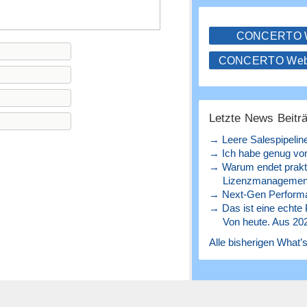
CONCERTO
CONCERTO WebS
Letzte News Beitr
→ Leere Salespipelin
→ Ich habe genug von
→ Warum endet prakt
Lizenzmanagement
→ Next-Gen Perform
→ Das ist eine echte
Von heute. Aus 20
Alle bisherigen What’s