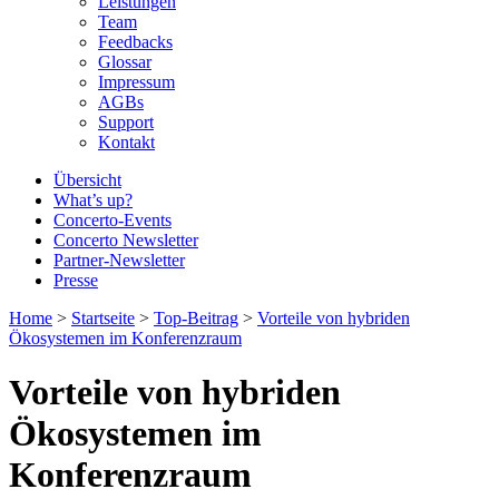
Leistungen
Team
Feedbacks
Glossar
Impressum
AGBs
Support
Kontakt
Übersicht
What’s up?
Concerto-Events
Concerto Newsletter
Partner-Newsletter
Presse
Home
>
Startseite
>
Top-Beitrag
>
Vorteile von hybriden
Ökosystemen im Konferenzraum
Vorteile von hybriden
Ökosystemen im
Konferenzraum