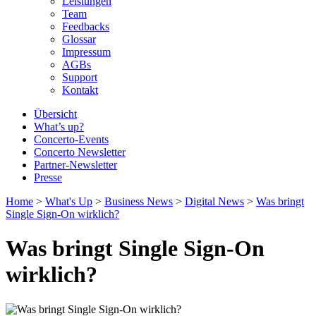
Leistungen
Team
Feedbacks
Glossar
Impressum
AGBs
Support
Kontakt
Übersicht
What’s up?
Concerto-Events
Concerto Newsletter
Partner-Newsletter
Presse
Home
>
What's Up
>
Business News
>
Digital News
>
Was bringt
Single Sign-On wirklich?
Was bringt Single Sign-On
wirklich?