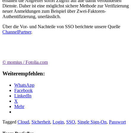
erhalten die Angreifer sofort Zugriff auf alle damit verbundenen
Dienste. Daher ist eine möglichst sichere Methode zur Verifizierung
neuer Anmeldungen zum Beispiel über Zwei-Faktoren-
Authentifizierung, unerlässlich.
Über die Vor- und Nachteile von SSO berichtete unsere Quelle
ChannelPartner
.
© momius / Fotolia.com
Weiterempfehlen:
WhatsApp
Facebook
LinkedIn
X
Mehr
Tagged
Cloud
,
Sicherheit
,
Login
,
SSO
,
Single Sign-On
,
Passwort