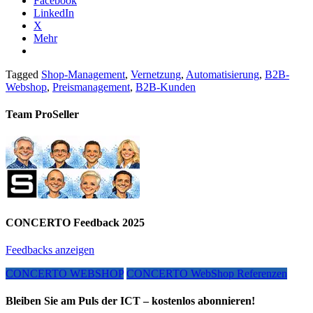
Facebook
LinkedIn
X
Mehr
Tagged
Shop-Management
,
Vernetzung
,
Automatisierung
,
B2B-
Webshop
,
Preismanagement
,
B2B-Kunden
Team ProSeller
CONCERTO Feedback 2025
Feedbacks anzeigen
CONCERTO WEBSHOP
CONCERTO WebShop Referenzen
Bleiben Sie am Puls der ICT – kostenlos abonnieren!