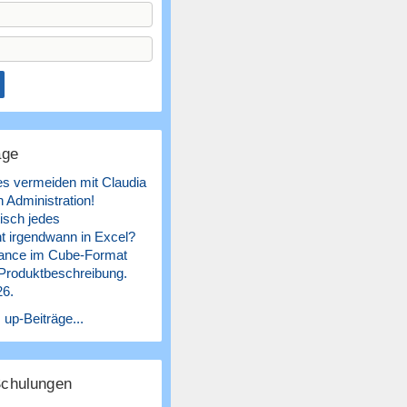
äge
es vermeiden mit Claudia
 Administration!
isch jedes
 irgendwann in Excel?
ance im Cube-Format
 Produktbeschreibung.
26.
 up-Beiträge...
Schulungen