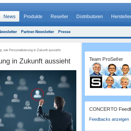
News
Produkte
Reseller
Distributoren
Herstelle
ewsletter
Partner-Newsletter
Presse
t, wie Personalisierung in Zukunft aussieht
Team ProSeller
ung in Zukunft aussieht
CONCERTO Feedb
Feedbacks anzeigen