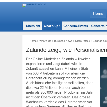
Home
Übersicht
What’s up?
Concerto-Events
Concerto N
Home
>
What's Up
>
Business News
>
Digital Attack
>
Zalando zeig
Zalando zeigt, wie Personalisier
Der Online-Moderiese Zalando will weiter
expandieren und zeigt dabei, wie die
Zukunft aussehen kann. Mit einem Stab
von 600 Mitarbeitern soll vor allem die
Personalisierung vorangetrieben werden.
Auch künstliche Intelligenz soll helfen, dass
die etwa 22 Millionen Kunden auch bei
mehr als 300’000 neuen Produkten im Jahr
nicht den Überblick verlieren. Das grosse
Wachstum verdankt das Unternehmen vor
allem seinen Partnern, die ihre Artikel über