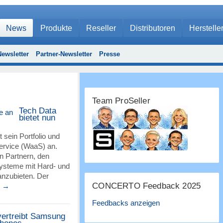
News
Produkte
Reseller
Distributoren
Herstelle
ewsletter
Partner-Newsletter
Presse
Team ProSeller
Tech Data
bietet nun
 sein Portfolio und
ervice (WaaS) an.
n Partnern, den
systeme mit Hard- und
anzubieten. Der
CONCERTO Feedback 2025
r →
Feedbacks anzeigen
ertreibt Samsung