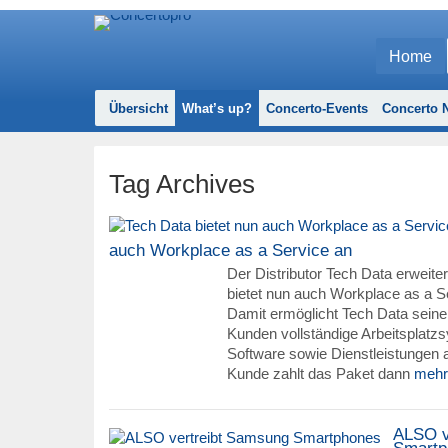
Home
Übersicht
What’s up?
Concerto-Events
Concerto N
Tag Archives
auch Workplace as a Service an
Der Distributor Tech Data erweitert
bietet nun auch Workplace as a S
Damit ermöglicht Tech Data seine
Kunden vollständige Arbeitsplatz
Software sowie Dienstleistungen 
Kunde zahlt das Paket dann
meh
ALSO v