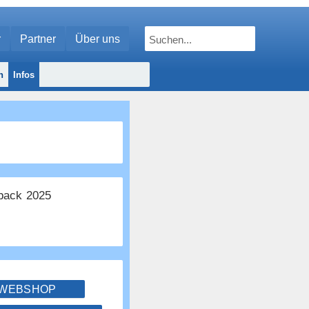
r
Partner
Über uns
n
Infos
ack 2025
 WEBSHOP