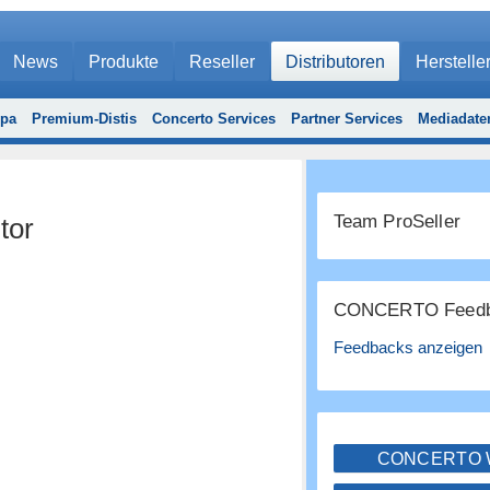
News
Produkte
Reseller
Distributoren
Herstelle
opa
Premium-Distis
Concerto Services
Partner Services
Mediadate
Team ProSeller
tor
CONCERTO Feedb
Feedbacks anzeigen
CONCERTO