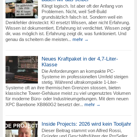
Klingt logisch. Ist aber oft der Anfang von
Problemen. Nicht, weil Self-Build
grundsätzlich falsch ist. Sondern weil ein
Denkfehler drinsteckt: KI ersetzt Wissen, aber nicht Erfahrung.
Wissen ist dokumentiert. Erfahrung ist verdichtet. Wissen zeigt
dir, was möglich ist. Erfahrung zeigt dir, was funktioniert. Und
genau da scheitern die meisten...
mehr →
Neues Kraftpaket in der 4,7-Liter-
Klasse
Die Anforderungen an kompakte PC-
Systeme im professionellen Umfeld steigen
stetig. Während ultrakompakte 1-Liter-
Systeme oft an ihre thermischen Grenzen stossen, bieten
klassische Tower-Gehäuse meist zu viel ungenutztes Volumen
für moderne Büro- oder Industrieumgebungen. Mit dem neuen
XPC Barebone XB860G2 besetzt der...
mehr →
Inside Projects: 2026 wird kein Tooljahr
Dieser Beitrag stammt von Alfred Rossi,
Gründer und Geschäftsführer der ProSeller