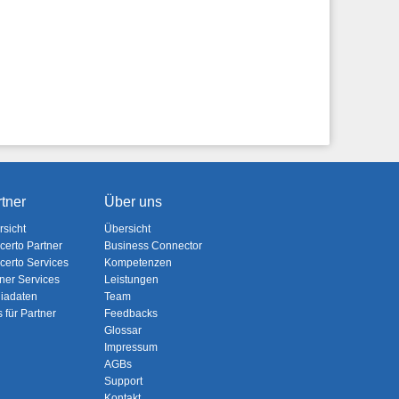
tner
Über uns
rsicht
Übersicht
certo Partner
Business Connector
certo Services
Kompetenzen
ner Services
Leistungen
iadaten
Team
s für Partner
Feedbacks
Glossar
Impressum
AGBs
Support
Kontakt