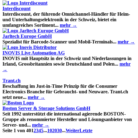
Interdiscount
Interdiscount, der führende Omnichannel-Händler für Heim-
und Unterhaltungselektronik in der Schweiz, bietet ein
umfangreiches Sortiment...
mehr →
Jarltech Europe GmbH
Spezialist für Barcode-Scanner und Mobil-Terminals...
mehr →
INOVIS Live Automation AG
INOVIS mit Hauptsitz in der Schweiz und Niederlassungen in
Irland, Grossbritannien sowie Deutschland und Polen...
mehr
→
Trant.ch
Beschaffung im Just-in-Time Prinzip für die Consumer
Electronics Branche für Gebraucht- und Neuware. Trant.ch
setzt neue...
mehr →
Boston Server & Storage Solutions GmbH
Seit 1992 unterstützt die international agierende BOSTON-
Gruppe als renommierter Hersteller und Lösungsanbieter von
Server- und...
mehr →
Seite 1 von 40
1
2
3
4
5
...
10
20
30
...
Weiter
Letzte